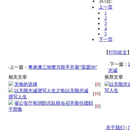
共5页:
上一页
1
2
3
4
5
下一页
【
打印此文
·下一篇：
·上一篇：
粤港澳三地警方联手开展“雷霆09”
忠诚
相关文章
推荐文章
无悔的选择
[
0
]
以无限忠
写人生
以无限忠诚谱写人生之歌以无限忠诚
[
10
]
谱写人生
省公安厅和消防总队联合召开新任团职
[
0
]
干部集
关于我们
|