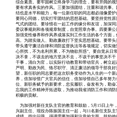
综合素质。要牢固树立终身学习的理念，要有开阔的视
要有求真务实的作风。三要加强团结，注重和谐共事。
结也是水平和能力，每一位新任职的同志都必须像爱护
要同心同德，切实打牢团结的思想基础。要坚持党性原
气式的团结。要珍惜在一起工作的缘分和友谊，加深同
委议事规则和各项规章制度，自觉照章办事。四要秉公
加强党性修养和作风养成落实到工作生活的各个方面，
高。为踏实做人、勤政廉政打下坚实思想基础。要带头
带头遵守廉洁自律和消防监督执法等各项规定，切实做
心所扰，不为名利所累，不为物欲所惑”。要自觉从日
决不拿，不该去的地方坚决不去，不该干的事坚决不干
干事，清白为官，以实际行动教育和带动官兵，树立起
严明、勤政为民、恪尽职守、清正廉洁的领导干部良好
望，新任职的同志要把这次职务变动作为人生的一个新
养，倍加珍惜广大官兵的信任，倍加珍惜自己多年努力
位、新职务赋予的新要求，忠实履职，奋发有为，勤奋
忘我的工作精神开拓进取，为推动我省消防工作和消防
积极的贡献。
为加强对新任支队主官的教育和鼓励，5月15日上午
兴副主任、现役办陈振国主任一起，与11名新任支队
成绩，指出问题，强调需要加强和注意的方面，鼓励他