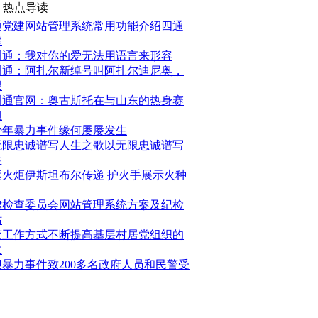
热点导读
通党建网站管理系统常用功能介绍四通
建
洲通：我对你的爱无法用语言来形容
洲通：阿扎尔新绰号叫阿扎尔迪尼奥，
很
洲通官网：奥古斯托在与山东的热身赛
担
少年暴力事件缘何屡屡发生
无限忠诚谱写人生之歌以无限忠诚谱写
生
运火炬伊斯坦布尔传递 护火手展示火种
律检查委员会网站管理系统方案及纪检
站
变工作方式不断提高基层村居党组织的
政
坝暴力事件致200多名政府人员和民警受