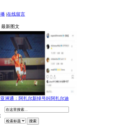
点播
|
在线留言
最新图文
亚洲通：阿扎尔新绰号叫阿扎尔迪