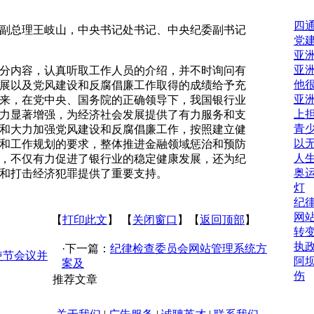
四
副总理王岐山，中央书记处书记、中央纪委副书记
党
亚
亚
分内容，认真听取工作人员的介绍，并不时询问有
他
展以及党风建设和反腐倡廉工作取得的成绩给予充
亚
来，在党中央、国务院的正确领导下，我国银行业
上
力显著增强，为经济社会发展提供了有力服务和支
青
和大力加强党风建设和反腐倡廉工作，按照建立健
以
和工作规划的要求，整体推进金融领域惩治和预防
人
，不仅有力促进了银行业的稳定健康发展，还为纪
奥
和打击经济犯罪提供了重要支持。
灯
纪
网
【
打印此文
】 【
关闭窗口
】【
返回顶部
】
转
执
·下一篇：
纪律检查委员会网站管理系统方
使节会议并
阿
案及
伤
推荐文章