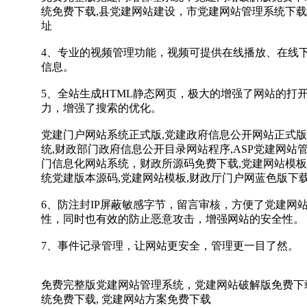
统免费下载,县党建网站建设，市党建网站管理系统下
址
4、专业的视频管理功能，视频可提供在线播放、在线
信息。
5、全站生成HTML静态网页，极大的增强了网站的打
力，增强了搜索的优化。
党建门户网站系统正式版,党建政府信息公开网站正式版
统,财政部门政府信息公开目录网站程序,ASP党建网站
门信息化网站系统，财政所源码免费下载,党建网站模板
统党建版本源码,党建网站模板,财政厅门户网蓝色版下
6、防注封IP屏蔽敏感字节，留言审核，方便了党建网
性，同时也有效的防止恶意攻击，增强网站的安全性。
7、事件记录管理，让网站更安全，管理更一目了然。
免费完整版党建网站管理系统，党建网站破解版免费下
统免费下载, 党建网站方案免费下载