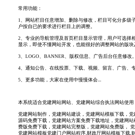
常用功能：
1、网站栏目任意增加、删除与修改，栏目可化分多级
户按自已的要求进行栏目上的调整。
2、专业的导航管理及首页栏目显示管理，用户可选择
显示，即使不懂网站开发，也能很好的调整网站的版块
3、LOGO、BANNER、版权信息、广告后台任意修改
4、通知公告、在线投票、下载、视频、留言、广告、
5、更多功能，大家在使用中慢慢体会...
本系统适合党建网站网站、党建网站综合执法网站使用
党建网站制作，党建网站建设，党建网站模板下载，党
源码免费下载，党建网站方案免费下载地址，党建网站
费版免费下载，党建网站完整版，党建网站免费版， 
党建网站模板党建门户网站程序,财政厅网站模板下载,